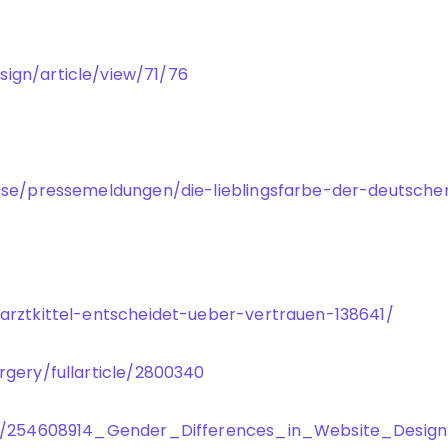
sign/article/view/71/76
sse/pressemeldungen/die-lieblingsfarbe-der-deutschen
arztkittel-entscheidet-ueber-vertrauen-138641/
gery/fullarticle/2800340
on/254608914_Gender_Differences_in_Website_Design