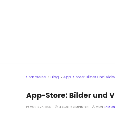
Z
u
m
I
n
h
a
Digitale Gesundheit für alle
UX health.tech
l
t
s
p
r
Startseite
Blog
App-Store: Bilder und Vid
i
n
g
App-Store: Bilder und 
e
n
VOR 2 JAHREN
LESEZEIT:
3 MINUTEN
VON
RAMONA